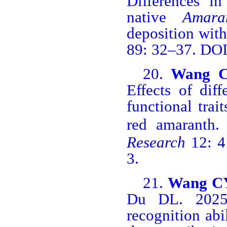
Differences in
native
Amara
deposition with
89: 32
‒
37. DOI
20.
Wang 
Effects of dif
functional trai
red amaranth.
Research
12: 4
3.
21.
Wang C
Du DL. 202
recognition abi