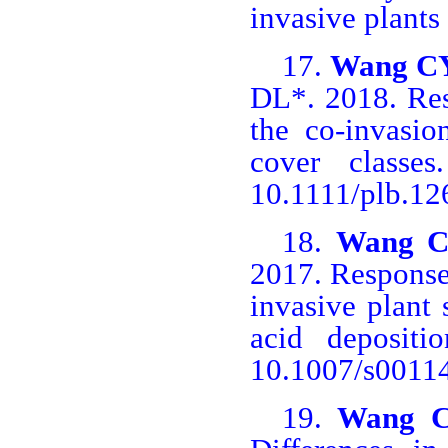
invasive plants
17.
Wang C
DL*. 2018. Res
the co-invasio
cover classe
10.1111/plb.12
18.
Wang 
2017.
Responses
invasive plant 
acid depositio
10.1007/s0011
19.
Wang 