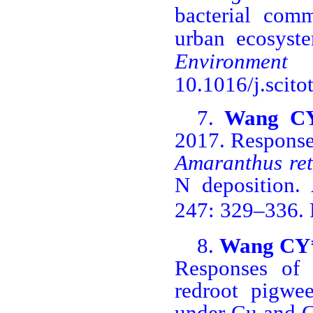
bacterial comm
urban ecosyst
Environment
6
10.1016/j.scito
7.
Wang C
2017. Responses
Amaranthus ret
N deposition.
A
247: 329
‒
336.
8.
Wang CY
Responses of 
redroot pigwe
under Cu and C