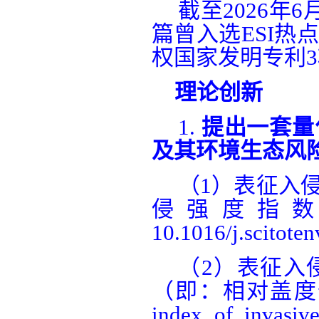
截至
2026
年
6
篇曾入选
ESI
热点
权国家发明专利
3
理论创新
1.
提出一套量
及其环境生态风
（
1
）
表征入
侵强度指
10.1016/j.scitote
（
2
）
表征入
（
即
：
相对盖度
index of invasive