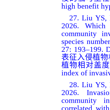
high benefit hy
27.
Liu YS,
2026. Which 
community inva
species number
27: 193–199. 
表征入侵植物
植物相对盖度
index of invasi
28.
Liu YS,
2026. Invasi
community inv
correlated wit