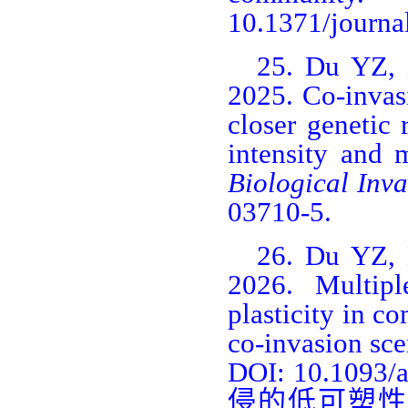
10.1371/journa
25.
Du YZ,
2025. Co-invas
closer genetic 
intensity and 
Biological Inva
03710-5.
26.
Du YZ,
2026. Multipl
plasticity in c
co-invasion sce
DOI: 10.1093/a
侵的低可塑