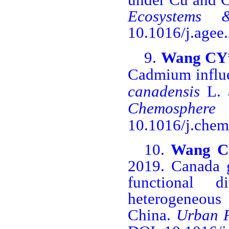
Ecosystems 
10.1016/j.agee
9.
Wang CY
Cadmium influe
canadensis
L. a
Chemosphere
10.1016/j.chem
10.
Wang 
2019. Canada g
functional 
heterogeneous 
China.
Urban F