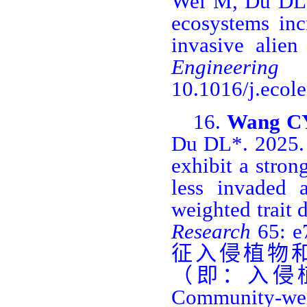
Wei M, Du DL. 
ecosystems inc
invasive alien
Engineering
1
10.1016/j.ecol
16.
Wang C
Du DL*. 2025
exhibit a stron
less invaded 
weighted trait 
Research
65: e
征入侵植物
（即：入侵
Community-wei