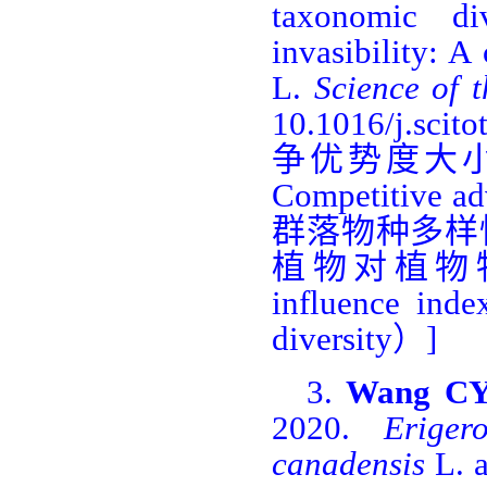
taxonomic di
invasibility: 
L.
Science of t
10.1016/j.scito
争优势度大
Competitive ad
群落物种多样
植物对植物
influence inde
diversity
）
]
3.
Wang C
2020.
Eriger
canadensis
L. a