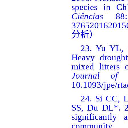
species in C
Ciências
88: 
376520162015
分析）
23.
Yu YL,
Heavy drought
mixed litters 
Journal of 
10.1093/jpe/rta
24.
Si CC, 
SS, Du DL*. 20
significantly 
community