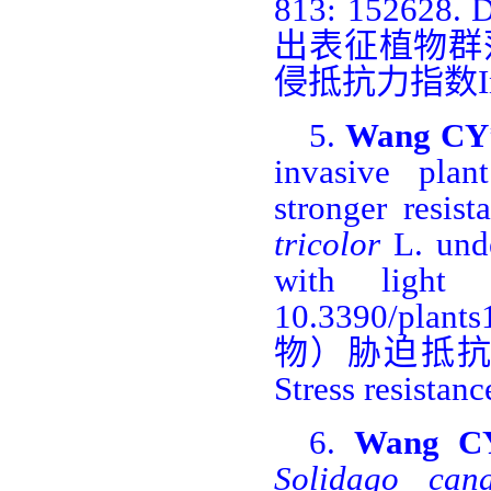
813: 152628. D
出表征植物群
侵抵抗力指数
5.
Wang CY
invasive pla
stronger resis
tricolor
L. unde
with light d
10.3390/plants
物）胁迫抵
Stress resistan
6.
Wang C
Solidago cana