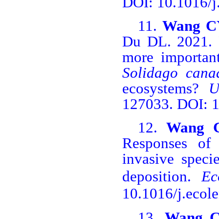
DOI: 10.1016/j
11.
Wang C
Du DL. 2021. P
more important
Solidago cana
ecosystems?
U
127033. DOI: 1
12.
Wang 
Responses of 
invasive speci
deposition.
Ec
10.1016/j.ecol
13.
Wang 