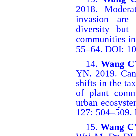
2018. Moder
invasion are
diversity but 
communities in
55‒64. DOI: 10
14.
Wang C
YN. 2019.
Cana
shifts in the t
of plant comm
urban ecosyste
127: 504
‒
509.
15.
Wang C