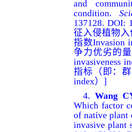
and communit
condition.
Sc
137128.
DOI: 1
征入侵植物入
指数
Invasion i
争力优劣的量
invasiveness i
指标（即：群
index
）
]
4.
Wang C
Which factor co
of native plant
invasive plant