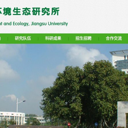
向
研究队伍
科研成果
招生招聘
合作交流
|
|
|
|