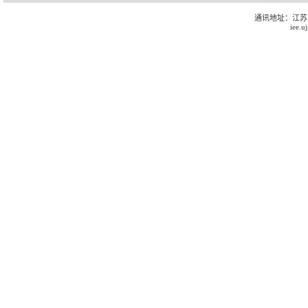
通讯地址：江苏
iee.u