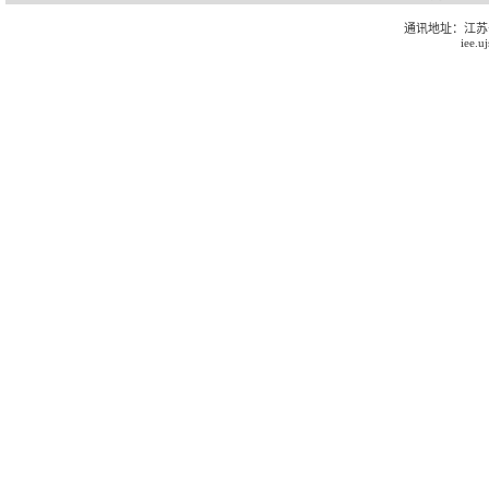
通讯地址：江苏
iee.u