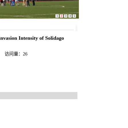
1
2
3
4
5
nvasion Intensity of Solidago
从彦 访问量：
26