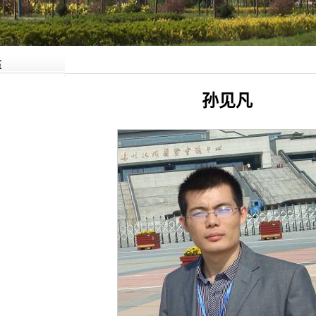
伍
孙见凡