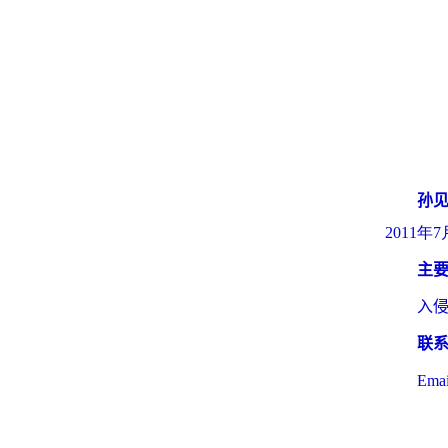
孙
2011
主
入
联
Emai